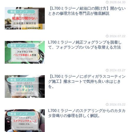
2026.04.30
【L700ミラジーノ給油口の開け方】開かない
整備・メンテナンス
ときの修理方法を専門店が徹底解説
2024.07.22
L700ミラジーノ純正フォグランプを脱着し
整備・メンテナンス
て、フォグランプのバルブを取替える方法
2024.03.27
【L700ミラジーノにボディガラスコーティン
整備・メンテナンス
グ施工】撥水コートで気持ち良い水はじき
を。
2024.03.22
L700ミラジーノのステアリングからのカタカ
整備・メンテナンス
タ音鳴りの修理を詳しく解説。