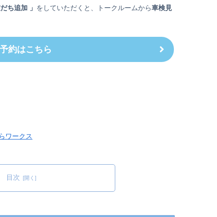
友だち追加 」
をしていただくと、トークルームから
車検見
予約はこちら
らワークス
目次