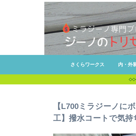
さくらワークス
内・外
◇◇
【L700ミラジーノに
工】撥水コートで気持