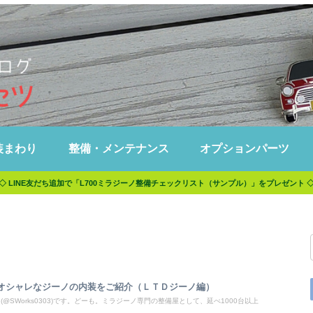
装まわり
整備・メンテナンス
オプションパーツ
◇ LINE友だち追加で「L700ミラジーノ整備チェックリスト（サンプル）」をプレゼント 
オシャレなジーノの内装をご紹介（ＬＴＤジーノ編）
@SWorks0303)です。どーも。ミラジーノ専門の整備屋として、延べ1000台以上