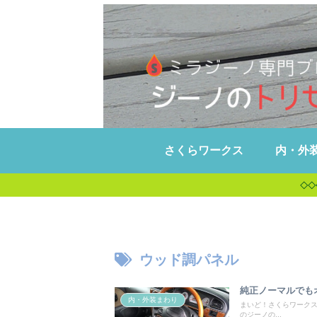
さくらワークス
内・外
◇◇
ウッド調パネル
純正ノーマルでも
内・外装まわり
まいど！さくらワークス(
のジーノの...